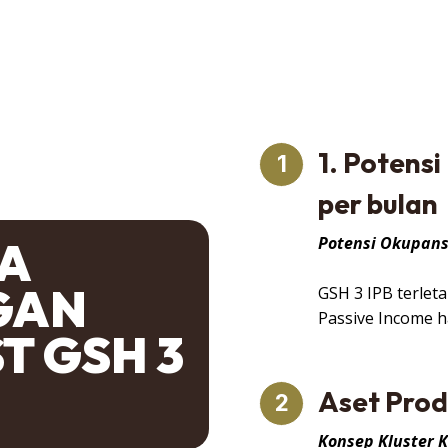
1. Potensi
1
per bulan
JA
Potensi Okupansi
GAN
GSH 3 IPB terlet
Passive Income h
T GSH 3
Aset Prod
2
Konsep Kluster K