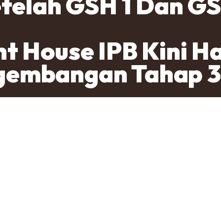
etelah GSH 1 Dan GS
t House IPB Kini H
gembangan Tahap 3