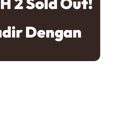
H 2 Sold Out!
adir Dengan