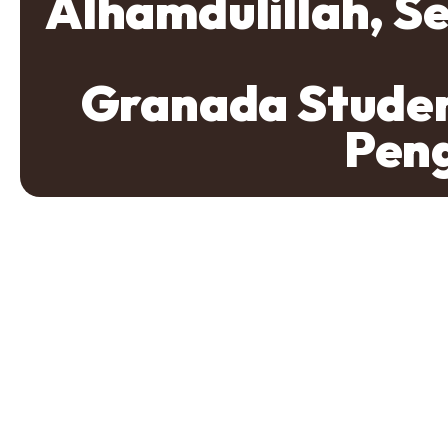
Alhamdulillah, S
Granada Studen
Pen