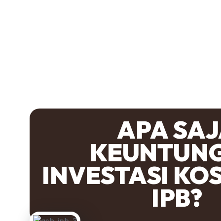
APA SA
KEUNTUN
INVESTASI KOS
IPB?