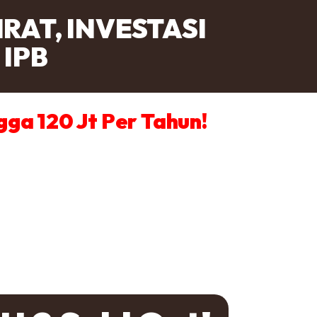
RAT, INVESTASI
 IPB
gga 120 Jt Per Tahun!